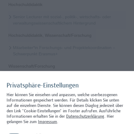
Hochschuldidaktik
Senior Lecturer mit sozial-, politik-, wirtschafts- oder
verwaltungswissenschaftlichem Hintergrund
Hochschuldidaktik, Wissenschaft/Forschung
Mitarbeiter*in Forschungs- und Projektekoordination –
Schwerpunkt Erasmus+
Wissenschaft/Forschung
Senior Lecturer - Radiologietechnologie (Teilzeit)
Privatsphäre-Einstellungen
Wissenschaft/Forschung
Hier können Sie einsehen und anpassen, welche userbezogenen
Informationen gespeichert werden. Für Details klicken Sie unten
Senior Lecturer - Radiologietechnologie (Vollzeit)
auf die einzelnen Dienste. Sie können diesen Diaglog jederzeit über
den Link "Cookie-Einstellungen" im Footer aufrufen.
Ausführliche
Wissenschaft/Forschung
Informationen erhalten Sie in der
Datenschutzerklärung
. Hier
gelangen Sie zum
Impressum
.
Senior Lecturer - Diätologie