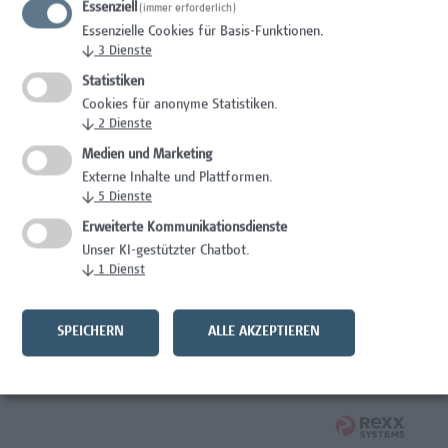
Essenziell
(immer erforderlich)
Wissenschaft/Forschung
Essenzielle Cookies für Basis-Funktionen.
↓
3
Dienste
Expert*in für Schutzrechte und Verwertung
Statistiken
Wissenschaft/Forschung
Cookies für anonyme Statistiken.
↓
2
Dienste
Mitarbeiter*in Forschungsdatenmanagement
Medien und Marketing
Externe Inhalte und Plattformen.
Administration, Wissenschaft/Forschung
↓
5
Dienste
Senior Lecturer Computer Science - Fokus IT-Security
Erweiterte Kommunikationsdienste
Unser KI-gestützter Chatbot.
Wissenschaft/Forschung
↓
1
Dienst
Mitarbeiter*in Programmkoordination &
Weiterbildungsmanagement (m/w/x)
SPEICHERN
ALLE AKZEPTIEREN
Administration, Kaufmännische Berufe