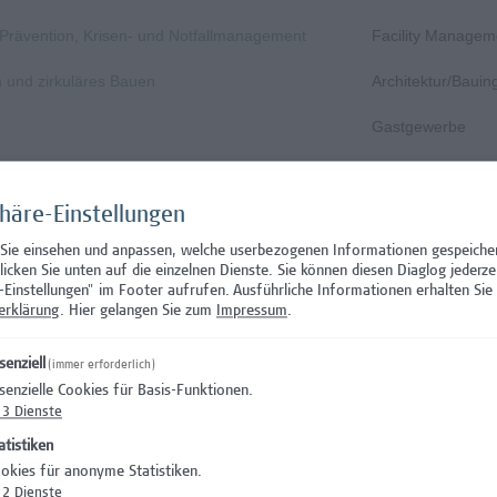
, Prävention, Krisen- und Notfallmanagement
Facility Managem
n und zirkuläres Bauen
Architektur/Baui
Gastgewerbe
Gastgewerbe
phäre-Einstellungen
Wissenschaft/Fo
 Sie einsehen und anpassen, welche userbezogenen Informationen gespeiche
Aushilfstätigkeit
klicken Sie unten auf die einzelnen Dienste. Sie können diesen Diaglog jederze
-Einstellungen" im Footer aufrufen.
Ausführliche Informationen erhalten Sie 
Wissenschaft/Fo
erklärung
. Hier gelangen Sie zum
Impressum
.
 Prüfungsinnovation, Curriculum & ePortfolio
Hochschuldidakti
senziell
(immer erforderlich)
senzielle Cookies für Basis-Funktionen.
s- oder verwaltungswissenschaftlichem Hintergrund
Hochschuldidakti
3
Dienste
nation – Schwerpunkt Erasmus+
Wissenschaft/Fo
atistiken
okies für anonyme Statistiken.
)
Wissenschaft/Fo
2
Dienste