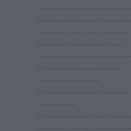
Senior Lecturer - Angewandte Pflegewissenscha
Senior Lecturer – Angewandte Pflegewissensch
Mitarbeiter*in System Engineer / IT-Infrastruktur
Mitarbeiter*in Technischer Betrieb & Support
Mitarbeiter*in Studiengangsadministration Elem
Mitarbeiter*in Studiengangsadministration
Laborassistenz Bioengineering
Systemadministrator Microsoft 365/Azure/Entra
Wirtschaftsjurist*in
Mitarbeiter*in International Office - Mobilitätskoor
Assistenz der Forschungs- und Projektekoordina