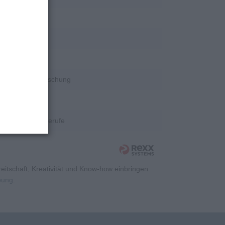
rschung
rschung
rschung
Wissenschaft/Forschung
rschung
Kaufmännische Berufe
itschaft, Kreativität und Know-how einbringen.
rbung
.