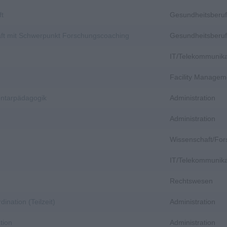
ft
Gesundheitsberuf
aft mit Schwerpunkt Forschungscoaching
Gesundheitsberuf
IT/Telekommunika
Facility Managem
entarpädagogik
Administration
Administration
Wissenschaft/Fo
IT/Telekommunika
Rechtswesen
dination (Teilzeit)
Administration
tion
Administration