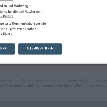
dien und Marketing
)
Wissenschaft/Fo
terne Inhalte und Plattformen.
5
Dienste
Wissenschaft/Fo
weiterte Kommunikationsdienste
Wissenschaft/Fo
ser KI-gestützter Chatbot.
1
Dienst
Administration, 
curity
Wissenschaft/Fo
HERN
ALLE AKZEPTIEREN
bildungsmanagement (m/w/x)
Administration, 
ternehmen. Wir sind immer an Menschen interessiert, die Einsatzbere
erem Team entfalten möchten, dann senden Sie uns Ihre
Initiativbewe