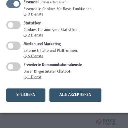
Essenziell
(immer erforderlich)
Wissenschaft/Forschung
Essenzielle Cookies für Basis-Funktionen.
↓
3
Dienste
Expert*in für Schutzrechte und Verwertung
Statistiken
Wissenschaft/Forschung
Cookies für anonyme Statistiken.
↓
2
Dienste
Mitarbeiter*in Forschungsdatenmanagement
Medien und Marketing
Externe Inhalte und Plattformen.
Administration, Wissenschaft/Forschung
↓
5
Dienste
Senior Lecturer Computer Science - Fokus IT-Security
Erweiterte Kommunikationsdienste
Unser KI-gestützter Chatbot.
Wissenschaft/Forschung
↓
1
Dienst
Mitarbeiter*in Programmkoordination &
Weiterbildungsmanagement (m/w/x)
SPEICHERN
ALLE AKZEPTIEREN
Administration, Kaufmännische Berufe