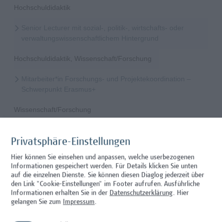
Hochschuldidaktik
Senior Lecturer mit sozial-, politik-, wirtschafts- oder
verwaltungswissenschaftlichem Hintergrund
Hochschuldidaktik, Wissenschaft/Forschung
Mitarbeiter*in Forschungs- und Projektekoordination –
Schwerpunkt Erasmus+
Wissenschaft/Forschung
Senior Lecturer - Radiologietechnologie (Teilzeit)
Privatsphäre-Einstellungen
Wissenschaft/Forschung
Hier können Sie einsehen und anpassen, welche userbezogenen
Informationen gespeichert werden. Für Details klicken Sie unten
Senior Lecturer - Radiologietechnologie (Vollzeit)
auf die einzelnen Dienste. Sie können diesen Diaglog jederzeit über
den Link "Cookie-Einstellungen" im Footer aufrufen.
Ausführliche
Wissenschaft/Forschung
Informationen erhalten Sie in der
Datenschutzerklärung
. Hier
gelangen Sie zum
Impressum
.
Senior Lecturer - Diätologie