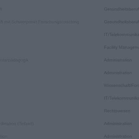
ft
Gesundheitsberuf
aft mit Schwerpunkt Forschungscoaching
Gesundheitsberuf
IT/Telekommunika
Facility Managem
entarpädagogik
Administration
Administration
Wissenschaft/Fo
IT/Telekommunika
Rechtswesen
dination (Teilzeit)
Administration
tion
Administration