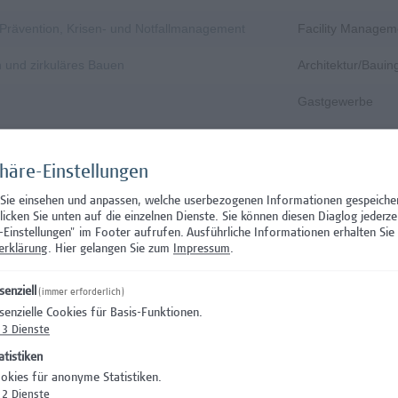
, Prävention, Krisen- und Notfallmanagement
Facility Managem
n und zirkuläres Bauen
Architektur/Baui
Gastgewerbe
Gastgewerbe
phäre-Einstellungen
Wissenschaft/Fo
 Sie einsehen und anpassen, welche userbezogenen Informationen gespeiche
Aushilfstätigkeit
klicken Sie unten auf die einzelnen Dienste. Sie können diesen Diaglog jederze
-Einstellungen" im Footer aufrufen.
Ausführliche Informationen erhalten Sie 
Wissenschaft/Fo
erklärung
. Hier gelangen Sie zum
Impressum
.
 Prüfungsinnovation, Curriculum & ePortfolio
Hochschuldidakti
senziell
(immer erforderlich)
senzielle Cookies für Basis-Funktionen.
s- oder verwaltungswissenschaftlichem Hintergrund
Hochschuldidakti
3
Dienste
nation – Schwerpunkt Erasmus+
Wissenschaft/Fo
atistiken
okies für anonyme Statistiken.
)
Wissenschaft/Fo
2
Dienste