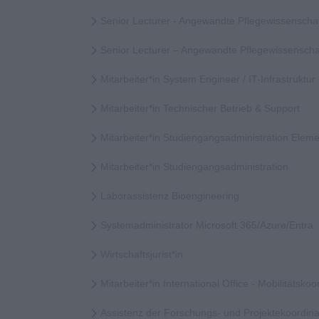
Senior Lecturer - Angewandte Pflegewissenscha
Senior Lecturer – Angewandte Pflegewissensch
Mitarbeiter*in System Engineer / IT-Infrastruktur
Mitarbeiter*in Technischer Betrieb & Support
Mitarbeiter*in Studiengangsadministration Elem
Mitarbeiter*in Studiengangsadministration
Laborassistenz Bioengineering
Systemadministrator Microsoft 365/Azure/Entra
Wirtschaftsjurist*in
Mitarbeiter*in International Office - Mobilitätskoor
Assistenz der Forschungs- und Projektekoordina