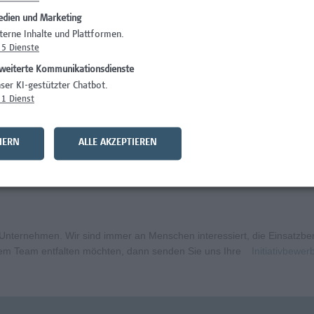
dien und Marketing
)
Wissenschaft/Fo
terne Inhalte und Plattformen.
5
Dienste
Wissenschaft/Fo
weiterte Kommunikationsdienste
Wissenschaft/Fo
ser KI-gestützter Chatbot.
1
Dienst
Administration, 
curity
Wissenschaft/Fo
HERN
ALLE AKZEPTIEREN
bildungsmanagement (m/w/x)
Administration, 
ternehmen. Wir sind immer an Menschen interessiert, die Einsatzbere
erem Team entfalten möchten, dann senden Sie uns Ihre
Initiativbewe