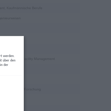
ent, Kaufmännische Berufe
ngenieurwesen
rschung
rt werden.
en / Nebenjobs, Facility Management
it über den
in der
rschung
k
k, Wissenschaft/Forschung
rschung
rschung