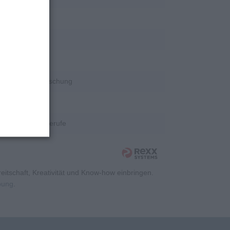
rschung
rschung
rschung
Wissenschaft/Forschung
rschung
Kaufmännische Berufe
itschaft, Kreativität und Know-how einbringen.
rbung
.