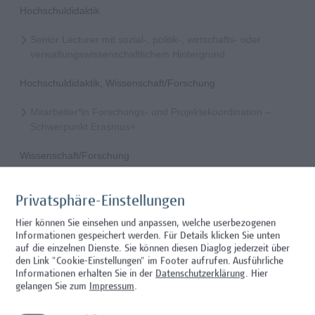
Hochschuldidaktik
Senior Lecturer mit sozial-, politik-, wirtschafts- oder
verwaltungswissenschaftlichem Hintergrund
Hochschuldidaktik, Wissenschaft/Forschung
Mitarbeiter*in Forschungs- und Projektekoordination –
Schwerpunkt Erasmus+
Wissenschaft/Forschung
Senior Lecturer - Radiologietechnologie (Teilzeit)
Privatsphäre-Einstellungen
Wissenschaft/Forschung
Hier können Sie einsehen und anpassen, welche userbezogenen
Informationen gespeichert werden. Für Details klicken Sie unten
Senior Lecturer - Radiologietechnologie (Vollzeit)
auf die einzelnen Dienste. Sie können diesen Diaglog jederzeit über
den Link "Cookie-Einstellungen" im Footer aufrufen.
Ausführliche
Wissenschaft/Forschung
Informationen erhalten Sie in der
Datenschutzerklärung
. Hier
gelangen Sie zum
Impressum
.
Senior Lecturer - Diätologie