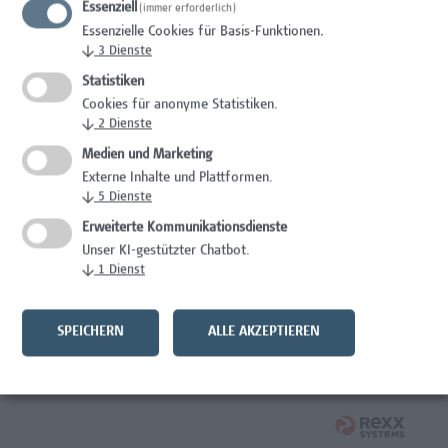
Essenziell
(immer erforderlich)
Wissenschaft/Forschung
Essenzielle Cookies für Basis-Funktionen.
↓
3
Dienste
Expert*in für Schutzrechte und Verwertung
Statistiken
Wissenschaft/Forschung
Cookies für anonyme Statistiken.
↓
2
Dienste
Mitarbeiter*in Forschungsdatenmanagement
Medien und Marketing
Externe Inhalte und Plattformen.
Administration, Wissenschaft/Forschung
↓
5
Dienste
Senior Lecturer Computer Science - Fokus IT-Security
Erweiterte Kommunikationsdienste
Unser KI-gestützter Chatbot.
Wissenschaft/Forschung
↓
1
Dienst
Mitarbeiter*in Programmkoordination &
Weiterbildungsmanagement (m/w/x)
SPEICHERN
ALLE AKZEPTIEREN
Administration, Kaufmännische Berufe