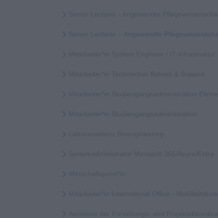
Senior Lecturer - Angewandte Pflegewissenscha
Senior Lecturer – Angewandte Pflegewissensch
Mitarbeiter*in System Engineer / IT-Infrastruktur
Mitarbeiter*in Technischer Betrieb & Support
Mitarbeiter*in Studiengangsadministration Elem
Mitarbeiter*in Studiengangsadministration
Laborassistenz Bioengineering
Systemadministrator Microsoft 365/Azure/Entra
Wirtschaftsjurist*in
Mitarbeiter*in International Office - Mobilitätskoor
Assistenz der Forschungs- und Projektekoordina