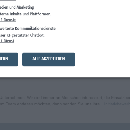
dien und Marketing
)
Wissenschaft/Fo
terne Inhalte und Plattformen.
5
Dienste
Wissenschaft/Fo
weiterte Kommunikationsdienste
Wissenschaft/Fo
ser KI-gestützter Chatbot.
1
Dienst
Administration, 
curity
Wissenschaft/Fo
HERN
ALLE AKZEPTIEREN
bildungsmanagement (m/w/x)
Administration, 
ternehmen. Wir sind immer an Menschen interessiert, die Einsatzbere
erem Team entfalten möchten, dann senden Sie uns Ihre
Initiativbewe