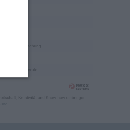
rschung
rschung
rschung
Wissenschaft/Forschung
rschung
Kaufmännische Berufe
itschaft, Kreativität und Know-how einbringen.
rbung
.