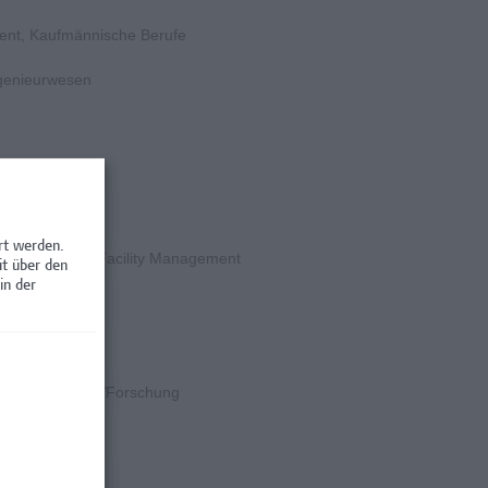
ent, Kaufmännische Berufe
ngenieurwesen
rschung
rt werden.
en / Nebenjobs, Facility Management
it über den
in der
rschung
k
k, Wissenschaft/Forschung
rschung
rschung