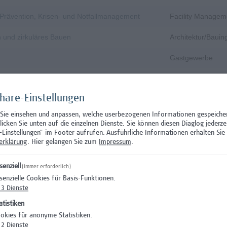
, Prävention, Krisen- und Notfallmanagement
Facility Managem
n und zirkuläres Bauen
Architektur/Baui
Gastgewerbe
Gastgewerbe
phäre-Einstellungen
Wissenschaft/Fo
 Sie einsehen und anpassen, welche userbezogenen Informationen gespeiche
Aushilfstätigkeit
klicken Sie unten auf die einzelnen Dienste. Sie können diesen Diaglog jederze
-Einstellungen" im Footer aufrufen.
Ausführliche Informationen erhalten Sie 
Wissenschaft/Fo
erklärung
. Hier gelangen Sie zum
Impressum
.
 Prüfungsinnovation, Curriculum & ePortfolio
Hochschuldidakti
senziell
(immer erforderlich)
senzielle Cookies für Basis-Funktionen.
s- oder verwaltungswissenschaftlichem Hintergrund
Hochschuldidakti
3
Dienste
nation – Schwerpunkt Erasmus+
Wissenschaft/Fo
atistiken
okies für anonyme Statistiken.
)
Wissenschaft/Fo
2
Dienste