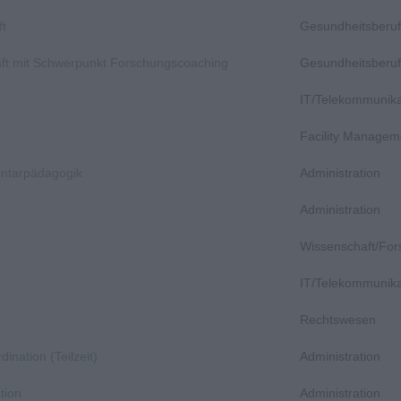
ft
Gesundheitsberuf
aft mit Schwerpunkt Forschungscoaching
Gesundheitsberuf
IT/Telekommunika
Facility Managem
entarpädagogik
Administration
Administration
Wissenschaft/Fo
IT/Telekommunika
Rechtswesen
dination (Teilzeit)
Administration
tion
Administration