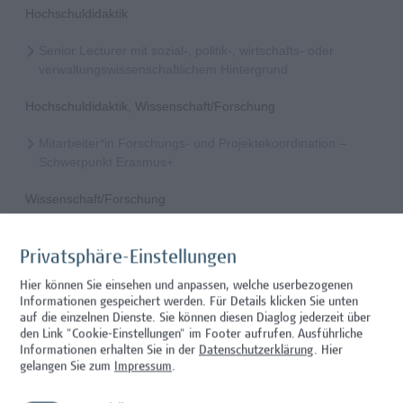
Hochschuldidaktik
Senior Lecturer mit sozial-, politik-, wirtschafts- oder
verwaltungswissenschaftlichem Hintergrund
Hochschuldidaktik, Wissenschaft/Forschung
Mitarbeiter*in Forschungs- und Projektekoordination –
Schwerpunkt Erasmus+
Wissenschaft/Forschung
Senior Lecturer - Radiologietechnologie (Teilzeit)
Privatsphäre-Einstellungen
Wissenschaft/Forschung
Hier können Sie einsehen und anpassen, welche userbezogenen
Informationen gespeichert werden. Für Details klicken Sie unten
Senior Lecturer - Radiologietechnologie (Vollzeit)
auf die einzelnen Dienste. Sie können diesen Diaglog jederzeit über
den Link "Cookie-Einstellungen" im Footer aufrufen.
Ausführliche
Wissenschaft/Forschung
Informationen erhalten Sie in der
Datenschutzerklärung
. Hier
gelangen Sie zum
Impressum
.
Senior Lecturer - Diätologie