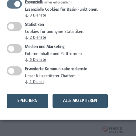
Essenziell
(immer erforderlich)
Wissenschaft/Forschung
Essenzielle Cookies für Basis-Funktionen.
↓
3
Dienste
Expert*in für Schutzrechte und Verwertung
Statistiken
Wissenschaft/Forschung
Cookies für anonyme Statistiken.
↓
2
Dienste
Mitarbeiter*in Forschungsdatenmanagement
Medien und Marketing
Externe Inhalte und Plattformen.
Administration, Wissenschaft/Forschung
↓
5
Dienste
Senior Lecturer Computer Science - Fokus IT-Security
Erweiterte Kommunikationsdienste
Unser KI-gestützter Chatbot.
Wissenschaft/Forschung
↓
1
Dienst
Mitarbeiter*in Programmkoordination &
Weiterbildungsmanagement (m/w/x)
SPEICHERN
ALLE AKZEPTIEREN
Administration, Kaufmännische Berufe