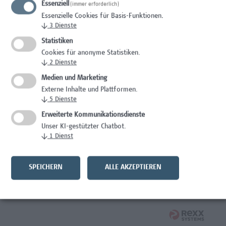
Essenziell
(immer erforderlich)
Wissenschaft/Forschung
Essenzielle Cookies für Basis-Funktionen.
↓
3
Dienste
Expert*in für Schutzrechte und Verwertung
Statistiken
Wissenschaft/Forschung
Cookies für anonyme Statistiken.
↓
2
Dienste
Mitarbeiter*in Forschungsdatenmanagement
Medien und Marketing
Externe Inhalte und Plattformen.
Administration, Wissenschaft/Forschung
↓
5
Dienste
Senior Lecturer Computer Science - Fokus IT-Security
Erweiterte Kommunikationsdienste
Unser KI-gestützter Chatbot.
Wissenschaft/Forschung
↓
1
Dienst
Mitarbeiter*in Programmkoordination &
Weiterbildungsmanagement (m/w/x)
SPEICHERN
ALLE AKZEPTIEREN
Administration, Kaufmännische Berufe