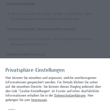
Hochschuldidaktik
Senior Lecturer mit sozial-, politik-, wirtschafts- oder
verwaltungswissenschaftlichem Hintergrund
Hochschuldidaktik, Wissenschaft/Forschung
Mitarbeiter*in Forschungs- und Projektekoordination –
Schwerpunkt Erasmus+
Wissenschaft/Forschung
Senior Lecturer - Radiologietechnologie (Teilzeit)
Privatsphäre-Einstellungen
Wissenschaft/Forschung
Hier können Sie einsehen und anpassen, welche userbezogenen
Informationen gespeichert werden. Für Details klicken Sie unten
Senior Lecturer - Radiologietechnologie (Vollzeit)
auf die einzelnen Dienste. Sie können diesen Diaglog jederzeit über
den Link "Cookie-Einstellungen" im Footer aufrufen.
Ausführliche
Wissenschaft/Forschung
Informationen erhalten Sie in der
Datenschutzerklärung
. Hier
gelangen Sie zum
Impressum
.
Senior Lecturer - Diätologie