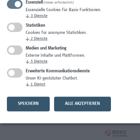
Essenziell
(immer erforderlich)
Wissenschaft/Forschung
Essenzielle Cookies für Basis-Funktionen.
↓
3
Dienste
Expert*in für Schutzrechte und Verwertung
Statistiken
Wissenschaft/Forschung
Cookies für anonyme Statistiken.
↓
2
Dienste
Mitarbeiter*in Forschungsdatenmanagement
Medien und Marketing
Externe Inhalte und Plattformen.
Administration, Wissenschaft/Forschung
↓
5
Dienste
Senior Lecturer Computer Science - Fokus IT-Security
Erweiterte Kommunikationsdienste
Unser KI-gestützter Chatbot.
Wissenschaft/Forschung
↓
1
Dienst
Mitarbeiter*in Programmkoordination &
Weiterbildungsmanagement (m/w/x)
SPEICHERN
ALLE AKZEPTIEREN
Administration, Kaufmännische Berufe