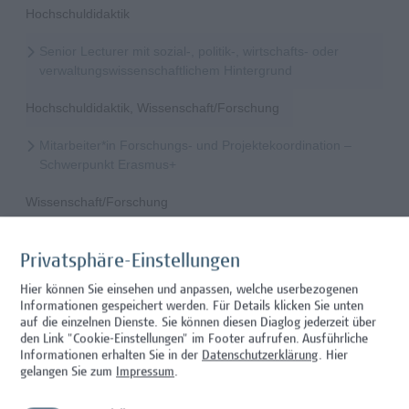
Hochschuldidaktik
Senior Lecturer mit sozial-, politik-, wirtschafts- oder
verwaltungswissenschaftlichem Hintergrund
Hochschuldidaktik, Wissenschaft/Forschung
Mitarbeiter*in Forschungs- und Projektekoordination –
Schwerpunkt Erasmus+
Wissenschaft/Forschung
Senior Lecturer - Radiologietechnologie (Teilzeit)
Privatsphäre-Einstellungen
Wissenschaft/Forschung
Hier können Sie einsehen und anpassen, welche userbezogenen
Informationen gespeichert werden. Für Details klicken Sie unten
Senior Lecturer - Radiologietechnologie (Vollzeit)
auf die einzelnen Dienste. Sie können diesen Diaglog jederzeit über
den Link "Cookie-Einstellungen" im Footer aufrufen.
Ausführliche
Wissenschaft/Forschung
Informationen erhalten Sie in der
Datenschutzerklärung
. Hier
gelangen Sie zum
Impressum
.
Senior Lecturer - Diätologie