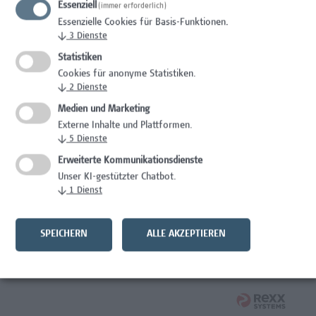
Essenziell
(immer erforderlich)
Wissenschaft/Forschung
Essenzielle Cookies für Basis-Funktionen.
↓
3
Dienste
Expert*in für Schutzrechte und Verwertung
Statistiken
Wissenschaft/Forschung
Cookies für anonyme Statistiken.
↓
2
Dienste
Mitarbeiter*in Forschungsdatenmanagement
Medien und Marketing
Externe Inhalte und Plattformen.
Administration, Wissenschaft/Forschung
↓
5
Dienste
Senior Lecturer Computer Science - Fokus IT-Security
Erweiterte Kommunikationsdienste
Unser KI-gestützter Chatbot.
Wissenschaft/Forschung
↓
1
Dienst
Mitarbeiter*in Programmkoordination &
Weiterbildungsmanagement (m/w/x)
SPEICHERN
ALLE AKZEPTIEREN
Administration, Kaufmännische Berufe