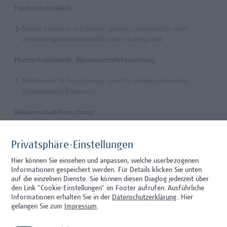
Hochschuldidaktik
Senior Lecturer mit sozial-, politik-, wirtschafts- oder
verwaltungswissenschaftlichem Hintergrund
Hochschuldidaktik, Wissenschaft/Forschung
Mitarbeiter*in Forschungs- und Projektekoordination –
Schwerpunkt Erasmus+
Wissenschaft/Forschung
Senior Lecturer - Radiologietechnologie (Teilzeit)
Privatsphäre-Einstellungen
Wissenschaft/Forschung
Hier können Sie einsehen und anpassen, welche userbezogenen
Informationen gespeichert werden. Für Details klicken Sie unten
Senior Lecturer - Radiologietechnologie (Vollzeit)
auf die einzelnen Dienste. Sie können diesen Diaglog jederzeit über
den Link "Cookie-Einstellungen" im Footer aufrufen.
Ausführliche
Wissenschaft/Forschung
Informationen erhalten Sie in der
Datenschutzerklärung
. Hier
gelangen Sie zum
Impressum
.
Senior Lecturer - Diätologie