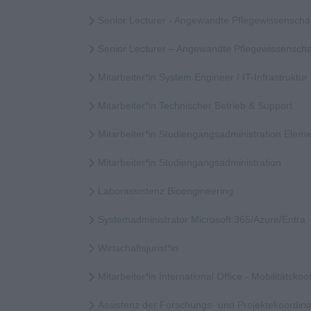
Senior Lecturer - Angewandte Pflegewissenscha
Senior Lecturer – Angewandte Pflegewissensch
Mitarbeiter*in System Engineer / IT-Infrastruktur
Mitarbeiter*in Technischer Betrieb & Support
Mitarbeiter*in Studiengangsadministration Elem
Mitarbeiter*in Studiengangsadministration
Laborassistenz Bioengineering
Systemadministrator Microsoft 365/Azure/Entra
Wirtschaftsjurist*in
Mitarbeiter*in International Office - Mobilitätskoor
Assistenz der Forschungs- und Projektekoordina