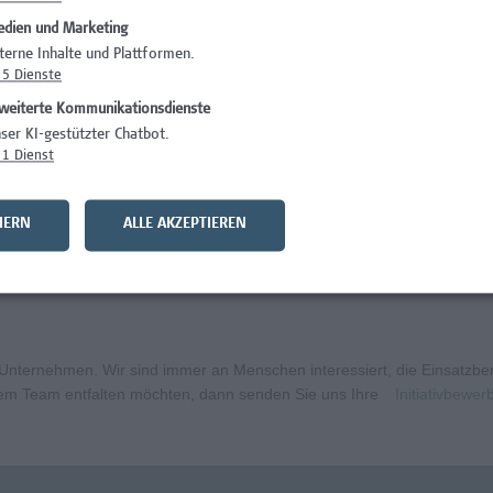
dien und Marketing
)
Wissenschaft/Fo
terne Inhalte und Plattformen.
5
Dienste
Wissenschaft/Fo
weiterte Kommunikationsdienste
Wissenschaft/Fo
ser KI-gestützter Chatbot.
1
Dienst
Administration, 
curity
Wissenschaft/Fo
HERN
ALLE AKZEPTIEREN
bildungsmanagement (m/w/x)
Administration, 
ternehmen. Wir sind immer an Menschen interessiert, die Einsatzbere
erem Team entfalten möchten, dann senden Sie uns Ihre
Initiativbewe