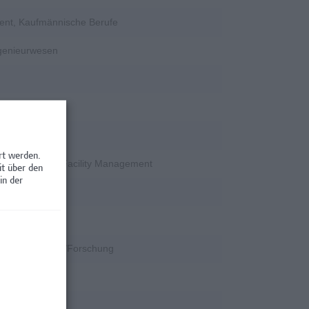
ent, Kaufmännische Berufe
ngenieurwesen
rschung
rt werden.
en / Nebenjobs, Facility Management
it über den
in der
rschung
k
k, Wissenschaft/Forschung
rschung
rschung