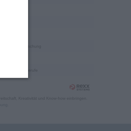
rschung
rschung
rschung
Wissenschaft/Forschung
rschung
Kaufmännische Berufe
itschaft, Kreativität und Know-how einbringen.
rbung
.