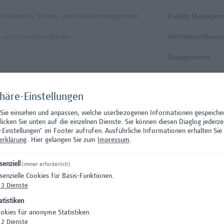
, Prävention, Krisen- und Notfallmanagement
Facility Managem
n und zirkuläres Bauen
Architektur/Baui
Gastgewerbe
Gastgewerbe
phäre-Einstellungen
Wissenschaft/Fo
 Sie einsehen und anpassen, welche userbezogenen Informationen gespeiche
Aushilfstätigkeit
klicken Sie unten auf die einzelnen Dienste. Sie können diesen Diaglog jederze
-Einstellungen" im Footer aufrufen.
Ausführliche Informationen erhalten Sie 
Wissenschaft/Fo
erklärung
. Hier gelangen Sie zum
Impressum
.
 Prüfungsinnovation, Curriculum & ePortfolio
Hochschuldidakti
senziell
(immer erforderlich)
senzielle Cookies für Basis-Funktionen.
s- oder verwaltungswissenschaftlichem Hintergrund
Hochschuldidakti
3
Dienste
nation – Schwerpunkt Erasmus+
Wissenschaft/Fo
atistiken
okies für anonyme Statistiken.
)
Wissenschaft/Fo
2
Dienste