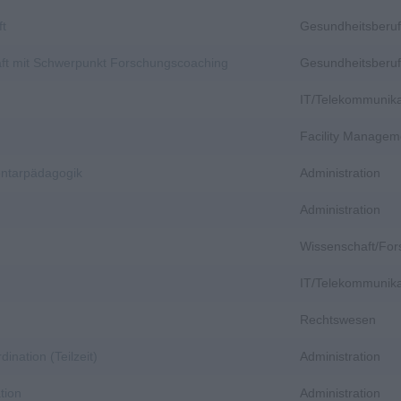
ft
Gesundheitsberuf
aft mit Schwerpunkt Forschungscoaching
Gesundheitsberuf
IT/Telekommunika
Facility Managem
entarpädagogik
Administration
Administration
Wissenschaft/Fo
IT/Telekommunika
Rechtswesen
dination (Teilzeit)
Administration
tion
Administration