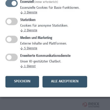
Essenziell
(immer erforderlich)
Wissenschaft/Forschung
Essenzielle Cookies für Basis-Funktionen.
↓
3
Dienste
Expert*in für Schutzrechte und Verwertung
Statistiken
Wissenschaft/Forschung
Cookies für anonyme Statistiken.
↓
2
Dienste
Mitarbeiter*in Forschungsdatenmanagement
Medien und Marketing
Externe Inhalte und Plattformen.
Administration, Wissenschaft/Forschung
↓
5
Dienste
Senior Lecturer Computer Science - Fokus IT-Security
Erweiterte Kommunikationsdienste
Unser KI-gestützter Chatbot.
Wissenschaft/Forschung
↓
1
Dienst
Mitarbeiter*in Programmkoordination &
Weiterbildungsmanagement (m/w/x)
SPEICHERN
ALLE AKZEPTIEREN
Administration, Kaufmännische Berufe