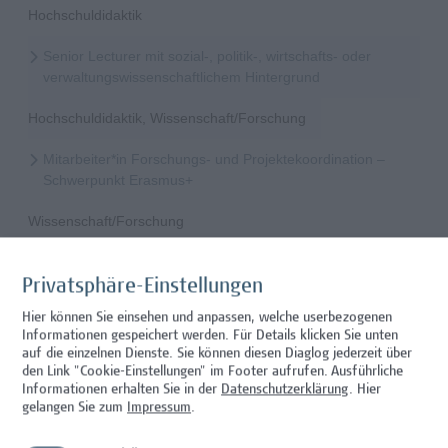
Hochschuldidaktik
Senior Lecturer mit sozial-, politik-, wirtschafts- oder
verwaltungswissenschaftlichem Hintergrund
Hochschuldidaktik, Wissenschaft/Forschung
Mitarbeiter*in Forschungs- und Projektekoordination –
Schwerpunkt Erasmus+
Wissenschaft/Forschung
Senior Lecturer - Radiologietechnologie (Teilzeit)
Privatsphäre-Einstellungen
Wissenschaft/Forschung
Hier können Sie einsehen und anpassen, welche userbezogenen
Informationen gespeichert werden. Für Details klicken Sie unten
Senior Lecturer - Radiologietechnologie (Vollzeit)
auf die einzelnen Dienste. Sie können diesen Diaglog jederzeit über
den Link "Cookie-Einstellungen" im Footer aufrufen.
Ausführliche
Wissenschaft/Forschung
Informationen erhalten Sie in der
Datenschutzerklärung
. Hier
gelangen Sie zum
Impressum
.
Senior Lecturer - Diätologie