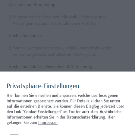
Wissenschaft/Forschung
Mitarbeiterin*in Hochschuldidaktik - Schwerpunkt
Prüfungsinnovation, Curriculum & ePortfolio
Hochschuldidaktik
Senior Lecturer mit sozial-, politik-, wirtschafts- oder
verwaltungswissenschaftlichem Hintergrund
Hochschuldidaktik, Wissenschaft/Forschung
Mitarbeiter*in Forschungs- und Projektekoordination –
Schwerpunkt Erasmus+
Privatsphäre-Einstellungen
Hier können Sie einsehen und anpassen, welche userbezogenen
Wissenschaft/Forschung
Informationen gespeichert werden. Für Details klicken Sie unten
auf die einzelnen Dienste. Sie können diesen Diaglog jederzeit über
Senior Lecturer - Radiologietechnologie (Teilzeit)
den Link "Cookie-Einstellungen" im Footer aufrufen.
Ausführliche
Informationen erhalten Sie in der
Datenschutzerklärung
. Hier
Wissenschaft/Forschung
gelangen Sie zum
Impressum
.
Senior Lecturer - Radiologietechnologie (Vollzeit)