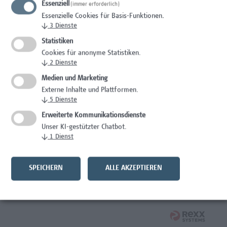
Essenziell
(immer erforderlich)
Essenzielle Cookies für Basis-Funktionen.
Wissenschaft/Forschung
↓
3
Dienste
Senior Lecturer - Diätologie
Statistiken
Cookies für anonyme Statistiken.
Wissenschaft/Forschung
↓
2
Dienste
Medien und Marketing
Expert*in für Schutzrechte und Verwertung
Externe Inhalte und Plattformen.
↓
5
Dienste
Wissenschaft/Forschung
Erweiterte Kommunikationsdienste
Mitarbeiter*in Forschungsdatenmanagement
Unser KI-gestützter Chatbot.
↓
1
Dienst
Administration, Wissenschaft/Forschung
Senior Lecturer Computer Science - Fokus IT-Security
SPEICHERN
ALLE AKZEPTIEREN
Wissenschaft/Forschung