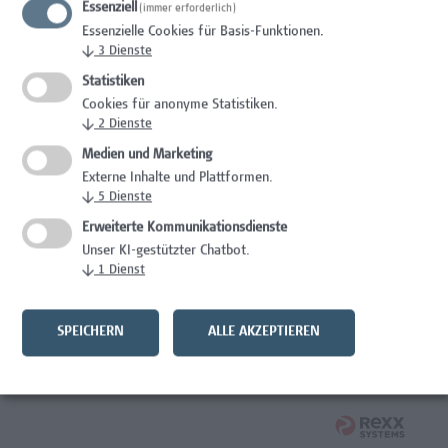
Essenziell
(immer erforderlich)
Wissenschaft/Forschung
Essenzielle Cookies für Basis-Funktionen.
↓
3
Dienste
Expert*in für Schutzrechte und Verwertung
Statistiken
Wissenschaft/Forschung
Cookies für anonyme Statistiken.
↓
2
Dienste
Mitarbeiter*in Forschungsdatenmanagement
Medien und Marketing
Externe Inhalte und Plattformen.
Administration, Wissenschaft/Forschung
↓
5
Dienste
Senior Lecturer Computer Science - Fokus IT-Security
Erweiterte Kommunikationsdienste
Unser KI-gestützter Chatbot.
Wissenschaft/Forschung
↓
1
Dienst
Mitarbeiter*in Programmkoordination &
Weiterbildungsmanagement (m/w/x)
SPEICHERN
ALLE AKZEPTIEREN
Administration, Kaufmännische Berufe