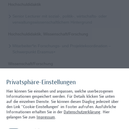
Hochschuldidaktik
Senior Lecturer mit sozial-, politik-, wirtschafts- oder
verwaltungswissenschaftlichem Hintergrund
Hochschuldidaktik, Wissenschaft/Forschung
Mitarbeiter*in Forschungs- und Projektekoordination –
Schwerpunkt Erasmus+
Wissenschaft/Forschung
Senior Lecturer - Radiologietechnologie (Teilzeit)
Privatsphäre-Einstellungen
Wissenschaft/Forschung
Hier können Sie einsehen und anpassen, welche userbezogenen
Informationen gespeichert werden. Für Details klicken Sie unten
Senior Lecturer - Radiologietechnologie (Vollzeit)
auf die einzelnen Dienste. Sie können diesen Diaglog jederzeit über
den Link "Cookie-Einstellungen" im Footer aufrufen.
Ausführliche
Wissenschaft/Forschung
Informationen erhalten Sie in der
Datenschutzerklärung
. Hier
gelangen Sie zum
Impressum
.
Senior Lecturer - Diätologie