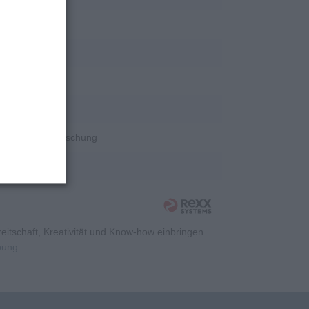
rschung
rschung
rschung
rschung
Wissenschaft/Forschung
rschung
itschaft, Kreativität und Know-how einbringen.
rbung
.