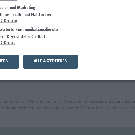
dien und Marketing
)
Wissenschaft/Fo
terne Inhalte und Plattformen.
5
Dienste
)
Wissenschaft/Fo
weiterte Kommunikationsdienste
Wissenschaft/Fo
ser KI-gestützter Chatbot.
1
Dienst
Wissenschaft/Fo
Administration, 
HERN
ALLE AKZEPTIEREN
curity
Wissenschaft/Fo
ternehmen. Wir sind immer an Menschen interessiert, die Einsatzbere
erem Team entfalten möchten, dann senden Sie uns Ihre
Initiativbewe