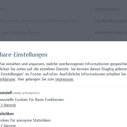
tion
Administration
, Prävention, Krisen- und Notfallmanagement
Facility Managem
n und zirkuläres Bauen
Architektur/Baui
Gastgewerbe
phäre-Einstellungen
Gastgewerbe
 Sie einsehen und anpassen, welche userbezogenen Informationen gespeiche
Wissenschaft/Fo
klicken Sie unten auf die einzelnen Dienste. Sie können diesen Diaglog jederze
-Einstellungen" im Footer aufrufen.
Ausführliche Informationen erhalten Sie 
Aushilfstätigkeit
erklärung
. Hier gelangen Sie zum
Impressum
.
Wissenschaft/Fo
senziell
(immer erforderlich)
senzielle Cookies für Basis-Funktionen.
 Prüfungsinnovation, Curriculum & ePortfolio
Hochschuldidakti
3
Dienste
s- oder verwaltungswissenschaftlichem Hintergrund
Hochschuldidakti
atistiken
okies für anonyme Statistiken.
nation – Schwerpunkt Erasmus+
Wissenschaft/Fo
2
Dienste