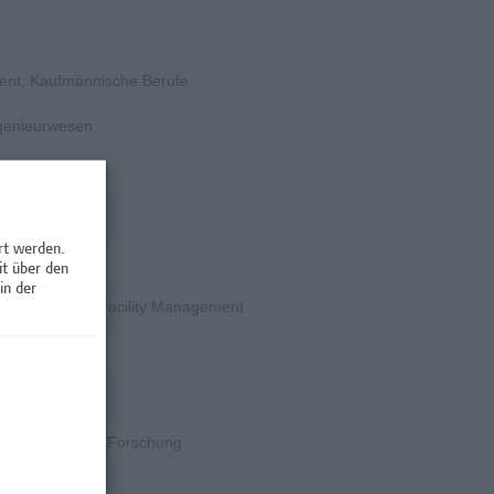
ent, Kaufmännische Berufe
ngenieurwesen
rt werden.
rschung
it über den
in der
en / Nebenjobs, Facility Management
rschung
k
k, Wissenschaft/Forschung
rschung