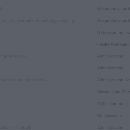
ft
Gesundheitsberuf
aft mit Schwerpunkt Forschungscoaching
Gesundheitsberuf
IT/Telekommunika
Facility Managem
entarpädagogik
Administration
Administration
bildungsmanagement (m/w/x)
Administration, 
Wissenschaft/Fo
IT/Telekommunika
Rechtswesen
dination (Teilzeit)
Administration