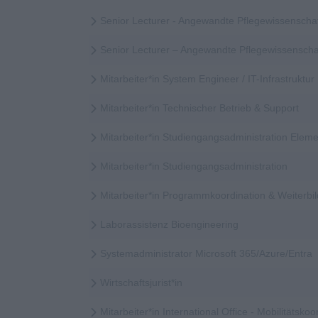
Senior Lecturer - Angewandte Pflegewissenscha
Senior Lecturer – Angewandte Pflegewissensch
Mitarbeiter*in System Engineer / IT-Infrastruktur
Mitarbeiter*in Technischer Betrieb & Support
Mitarbeiter*in Studiengangsadministration Elem
Mitarbeiter*in Studiengangsadministration
Mitarbeiter*in Programmkoordination & Weiter
Laborassistenz Bioengineering
Systemadministrator Microsoft 365/Azure/Entra
Wirtschaftsjurist*in
Mitarbeiter*in International Office - Mobilitätskoor