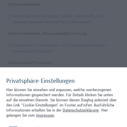
Hochschuldidaktik
Senior Lecturer mit sozial-, politik-, wirtschafts- oder
verwaltungswissenschaftlichem Hintergrund
Hochschuldidaktik, Wissenschaft/Forschung
Mitarbeiter*in Forschungs- und Projektekoordination –
Schwerpunkt Erasmus+
Wissenschaft/Forschung
Senior Lecturer - Radiologietechnologie (Teilzeit)
Privatsphäre-Einstellungen
Wissenschaft/Forschung
Hier können Sie einsehen und anpassen, welche userbezogenen
Informationen gespeichert werden. Für Details klicken Sie unten
Senior Lecturer - Radiologietechnologie (Vollzeit)
auf die einzelnen Dienste. Sie können diesen Diaglog jederzeit über
den Link "Cookie-Einstellungen" im Footer aufrufen.
Ausführliche
Wissenschaft/Forschung
Informationen erhalten Sie in der
Datenschutzerklärung
. Hier
gelangen Sie zum
Impressum
.
Senior Lecturer - Diätologie