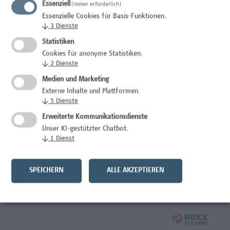
Essenziell
(immer erforderlich)
Wissenschaft/Forschung
Essenzielle Cookies für Basis-Funktionen.
↓
3
Dienste
Expert*in für Schutzrechte und Verwertung
Statistiken
Wissenschaft/Forschung
Cookies für anonyme Statistiken.
↓
2
Dienste
Mitarbeiter*in Forschungsdatenmanagement
Medien und Marketing
Externe Inhalte und Plattformen.
Administration, Wissenschaft/Forschung
↓
5
Dienste
Senior Lecturer Computer Science - Fokus IT-Security
Erweiterte Kommunikationsdienste
Unser KI-gestützter Chatbot.
Wissenschaft/Forschung
↓
1
Dienst
Mitarbeiter*in Programmkoordination &
Weiterbildungsmanagement (m/w/x)
SPEICHERN
ALLE AKZEPTIEREN
Administration, Kaufmännische Berufe