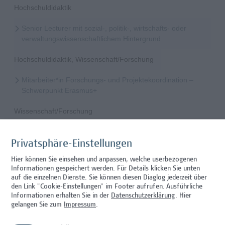
Hochschuldidaktik
Senior Lecturer mit sozial-, politik-, wirtschafts- oder
verwaltungswissenschaftlichem Hintergrund
Hochschuldidaktik, Wissenschaft/Forschung
Mitarbeiter*in Forschungs- und Projektekoordination –
Schwerpunkt Erasmus+
Wissenschaft/Forschung
Senior Lecturer - Radiologietechnologie (Teilzeit)
Privatsphäre-Einstellungen
Wissenschaft/Forschung
Hier können Sie einsehen und anpassen, welche userbezogenen
Informationen gespeichert werden. Für Details klicken Sie unten
Senior Lecturer - Radiologietechnologie (Vollzeit)
auf die einzelnen Dienste. Sie können diesen Diaglog jederzeit über
den Link "Cookie-Einstellungen" im Footer aufrufen.
Ausführliche
Wissenschaft/Forschung
Informationen erhalten Sie in der
Datenschutzerklärung
. Hier
gelangen Sie zum
Impressum
.
Senior Lecturer - Diätologie