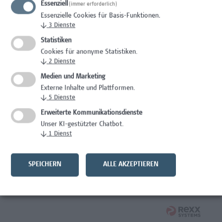
Essenziell
(immer erforderlich)
Wissenschaft/Forschung
Essenzielle Cookies für Basis-Funktionen.
↓
3
Dienste
Expert*in für Schutzrechte und Verwertung
Statistiken
Wissenschaft/Forschung
Cookies für anonyme Statistiken.
↓
2
Dienste
Mitarbeiter*in Forschungsdatenmanagement
Medien und Marketing
Externe Inhalte und Plattformen.
Administration, Wissenschaft/Forschung
↓
5
Dienste
Senior Lecturer Computer Science - Fokus IT-Security
Erweiterte Kommunikationsdienste
Unser KI-gestützter Chatbot.
Wissenschaft/Forschung
↓
1
Dienst
Mitarbeiter*in Programmkoordination &
Weiterbildungsmanagement (m/w/x)
SPEICHERN
ALLE AKZEPTIEREN
Administration, Kaufmännische Berufe