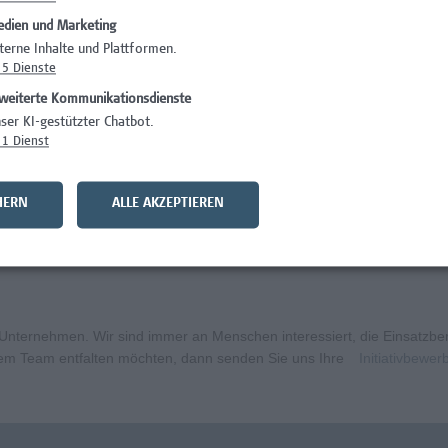
dien und Marketing
)
Wissenschaft/Fo
terne Inhalte und Plattformen.
5
Dienste
Wissenschaft/Fo
weiterte Kommunikationsdienste
Wissenschaft/Fo
ser KI-gestützter Chatbot.
1
Dienst
Administration, 
curity
Wissenschaft/Fo
HERN
ALLE AKZEPTIEREN
bildungsmanagement (m/w/x)
Administration, 
ternehmen. Wir sind immer an Menschen interessiert, die Einsatzbere
erem Team entfalten möchten, dann senden Sie uns Ihre
Initiativbewe