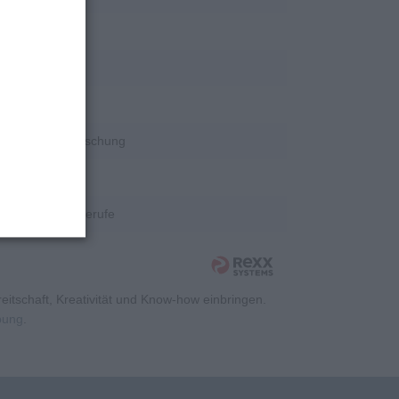
rschung
rschung
rschung
Wissenschaft/Forschung
rschung
Kaufmännische Berufe
itschaft, Kreativität und Know-how einbringen.
rbung
.