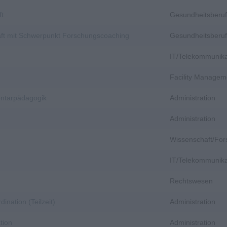
ft
Gesundheitsberuf
aft mit Schwerpunkt Forschungscoaching
Gesundheitsberuf
IT/Telekommunika
Facility Managem
entarpädagogik
Administration
Administration
Wissenschaft/Fo
IT/Telekommunika
Rechtswesen
dination (Teilzeit)
Administration
tion
Administration