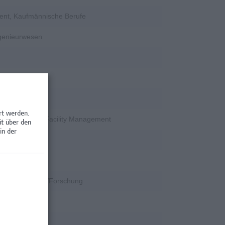
ent, Kaufmännische Berufe
ngenieurwesen
rschung
rt werden.
en / Nebenjobs, Facility Management
it über den
in der
rschung
k
k, Wissenschaft/Forschung
rschung
rschung