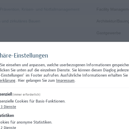
, Prävention, Krisen- und Notfallmanagement
Facility Managem
n und zirkuläres Bauen
Architektur/Baui
Gastgewerbe
Gastgewerbe
phäre-Einstellungen
Wissenschaft/Fo
 Sie einsehen und anpassen, welche userbezogenen Informationen gespeiche
Aushilfstätigkeit
klicken Sie unten auf die einzelnen Dienste. Sie können diesen Diaglog jederze
-Einstellungen" im Footer aufrufen.
Ausführliche Informationen erhalten Sie 
Wissenschaft/Fo
erklärung
. Hier gelangen Sie zum
Impressum
.
 Prüfungsinnovation, Curriculum & ePortfolio
Hochschuldidakti
senziell
(immer erforderlich)
senzielle Cookies für Basis-Funktionen.
s- oder verwaltungswissenschaftlichem Hintergrund
Hochschuldidakti
3
Dienste
nation – Schwerpunkt Erasmus+
Wissenschaft/Fo
atistiken
okies für anonyme Statistiken.
)
Wissenschaft/Fo
2
Dienste