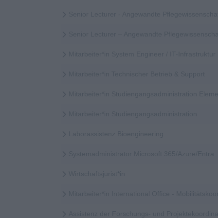
Senior Lecturer - Angewandte Pflegewissenscha
Senior Lecturer – Angewandte Pflegewissensch
Mitarbeiter*in System Engineer / IT-Infrastruktur
Mitarbeiter*in Technischer Betrieb & Support
Mitarbeiter*in Studiengangsadministration Elem
Mitarbeiter*in Studiengangsadministration
Laborassistenz Bioengineering
Systemadministrator Microsoft 365/Azure/Entra
Wirtschaftsjurist*in
Mitarbeiter*in International Office - Mobilitätskoor
Assistenz der Forschungs- und Projektekoordina