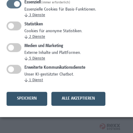
Essenziell
(immer erforderlich)
Wissenschaft/Forschung
Essenzielle Cookies für Basis-Funktionen.
↓
3
Dienste
Expert*in für Schutzrechte und Verwertung
Statistiken
Wissenschaft/Forschung
Cookies für anonyme Statistiken.
↓
2
Dienste
Mitarbeiter*in Forschungsdatenmanagement
Medien und Marketing
Externe Inhalte und Plattformen.
Administration, Wissenschaft/Forschung
↓
5
Dienste
Senior Lecturer Computer Science - Fokus IT-Security
Erweiterte Kommunikationsdienste
Unser KI-gestützter Chatbot.
Wissenschaft/Forschung
↓
1
Dienst
Mitarbeiter*in Programmkoordination &
Weiterbildungsmanagement (m/w/x)
SPEICHERN
ALLE AKZEPTIEREN
Administration, Kaufmännische Berufe