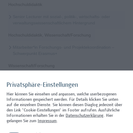
Hochschuldidaktik
Senior Lecturer mit sozial-, politik-, wirtschafts- oder
verwaltungswissenschaftlichem Hintergrund
Hochschuldidaktik, Wissenschaft/Forschung
Mitarbeiter*in Forschungs- und Projektekoordination –
Schwerpunkt Erasmus+
Wissenschaft/Forschung
Senior Lecturer - Radiologietechnologie (Teilzeit)
Privatsphäre-Einstellungen
Wissenschaft/Forschung
Hier können Sie einsehen und anpassen, welche userbezogenen
Informationen gespeichert werden. Für Details klicken Sie unten
Senior Lecturer - Radiologietechnologie (Vollzeit)
auf die einzelnen Dienste. Sie können diesen Diaglog jederzeit über
den Link "Cookie-Einstellungen" im Footer aufrufen.
Ausführliche
Wissenschaft/Forschung
Informationen erhalten Sie in der
Datenschutzerklärung
. Hier
gelangen Sie zum
Impressum
.
Senior Lecturer - Diätologie