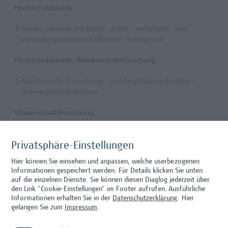
Hochschuldidaktik
Senior Lecturer mit sozial-, politik-, wirtschafts- oder
verwaltungswissenschaftlichem Hintergrund
Hochschuldidaktik, Wissenschaft/Forschung
Mitarbeiter*in Forschungs- und Projektekoordination –
Schwerpunkt Erasmus+
Wissenschaft/Forschung
Senior Lecturer - Radiologietechnologie (Teilzeit)
Privatsphäre-Einstellungen
Wissenschaft/Forschung
Hier können Sie einsehen und anpassen, welche userbezogenen
Informationen gespeichert werden. Für Details klicken Sie unten
Senior Lecturer - Radiologietechnologie (Vollzeit)
auf die einzelnen Dienste. Sie können diesen Diaglog jederzeit über
den Link "Cookie-Einstellungen" im Footer aufrufen.
Ausführliche
Wissenschaft/Forschung
Informationen erhalten Sie in der
Datenschutzerklärung
. Hier
gelangen Sie zum
Impressum
.
Senior Lecturer - Diätologie