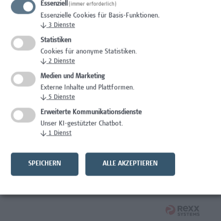
Essenziell
(immer erforderlich)
Wissenschaft/Forschung
Essenzielle Cookies für Basis-Funktionen.
↓
3
Dienste
Expert*in für Schutzrechte und Verwertung
Statistiken
Wissenschaft/Forschung
Cookies für anonyme Statistiken.
↓
2
Dienste
Mitarbeiter*in Forschungsdatenmanagement
Medien und Marketing
Externe Inhalte und Plattformen.
Administration, Wissenschaft/Forschung
↓
5
Dienste
Senior Lecturer Computer Science - Fokus IT-Security
Erweiterte Kommunikationsdienste
Unser KI-gestützter Chatbot.
Wissenschaft/Forschung
↓
1
Dienst
Mitarbeiter*in Programmkoordination &
Weiterbildungsmanagement (m/w/x)
SPEICHERN
ALLE AKZEPTIEREN
Administration, Kaufmännische Berufe