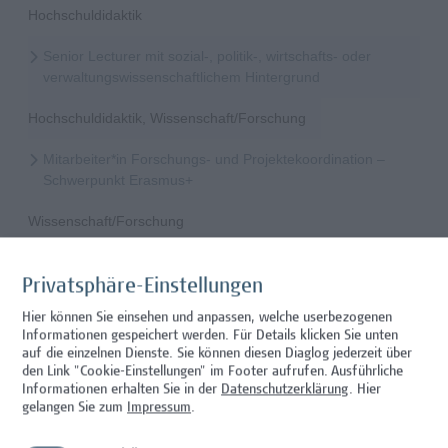
Hochschuldidaktik
Senior Lecturer mit sozial-, politik-, wirtschafts- oder
verwaltungswissenschaftlichem Hintergrund
Hochschuldidaktik, Wissenschaft/Forschung
Mitarbeiter*in Forschungs- und Projektekoordination –
Schwerpunkt Erasmus+
Wissenschaft/Forschung
Senior Lecturer - Radiologietechnologie (Teilzeit)
Privatsphäre-Einstellungen
Wissenschaft/Forschung
Hier können Sie einsehen und anpassen, welche userbezogenen
Informationen gespeichert werden. Für Details klicken Sie unten
Senior Lecturer - Radiologietechnologie (Vollzeit)
auf die einzelnen Dienste. Sie können diesen Diaglog jederzeit über
den Link "Cookie-Einstellungen" im Footer aufrufen.
Ausführliche
Wissenschaft/Forschung
Informationen erhalten Sie in der
Datenschutzerklärung
. Hier
gelangen Sie zum
Impressum
.
Senior Lecturer - Diätologie