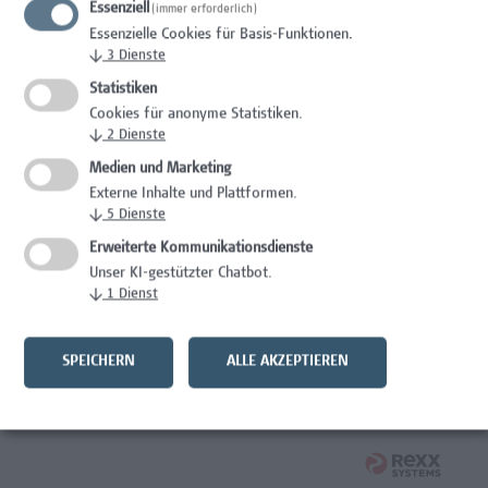
Essenziell
(immer erforderlich)
Wissenschaft/Forschung
Essenzielle Cookies für Basis-Funktionen.
↓
3
Dienste
Expert*in für Schutzrechte und Verwertung
Statistiken
Wissenschaft/Forschung
Cookies für anonyme Statistiken.
↓
2
Dienste
Mitarbeiter*in Forschungsdatenmanagement
Medien und Marketing
Externe Inhalte und Plattformen.
Administration, Wissenschaft/Forschung
↓
5
Dienste
Senior Lecturer Computer Science - Fokus IT-Security
Erweiterte Kommunikationsdienste
Unser KI-gestützter Chatbot.
Wissenschaft/Forschung
↓
1
Dienst
Mitarbeiter*in Programmkoordination &
Weiterbildungsmanagement (m/w/x)
SPEICHERN
ALLE AKZEPTIEREN
Administration, Kaufmännische Berufe