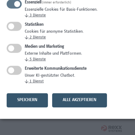
Essenziell
(immer erforderlich)
Wissenschaft/Forschung
Essenzielle Cookies für Basis-Funktionen.
↓
3
Dienste
Expert*in für Schutzrechte und Verwertung
Statistiken
Wissenschaft/Forschung
Cookies für anonyme Statistiken.
↓
2
Dienste
Mitarbeiter*in Forschungsdatenmanagement
Medien und Marketing
Externe Inhalte und Plattformen.
Administration, Wissenschaft/Forschung
↓
5
Dienste
Senior Lecturer Computer Science - Fokus IT-Security
Erweiterte Kommunikationsdienste
Unser KI-gestützter Chatbot.
Wissenschaft/Forschung
↓
1
Dienst
Mitarbeiter*in Programmkoordination &
Weiterbildungsmanagement (m/w/x)
SPEICHERN
ALLE AKZEPTIEREN
Administration, Kaufmännische Berufe