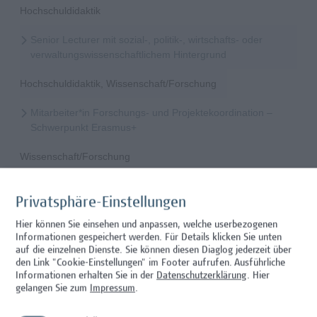
Hochschuldidaktik
Senior Lecturer mit sozial-, politik-, wirtschafts- oder
verwaltungswissenschaftlichem Hintergrund
Hochschuldidaktik, Wissenschaft/Forschung
Mitarbeiter*in Forschungs- und Projektekoordination –
Schwerpunkt Erasmus+
Wissenschaft/Forschung
Senior Lecturer - Radiologietechnologie (Teilzeit)
Privatsphäre-Einstellungen
Wissenschaft/Forschung
Hier können Sie einsehen und anpassen, welche userbezogenen
Informationen gespeichert werden. Für Details klicken Sie unten
Senior Lecturer - Radiologietechnologie (Vollzeit)
auf die einzelnen Dienste. Sie können diesen Diaglog jederzeit über
den Link "Cookie-Einstellungen" im Footer aufrufen.
Ausführliche
Wissenschaft/Forschung
Informationen erhalten Sie in der
Datenschutzerklärung
. Hier
gelangen Sie zum
Impressum
.
Senior Lecturer - Diätologie